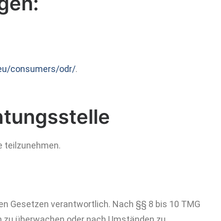
gen:
.eu/consumers/odr/
.
tungs­stelle
le teilzunehmen.
nen Gesetzen verantwortlich. Nach §§ 8 bis 10 TMG
onen zu überwachen oder nach Umständen zu