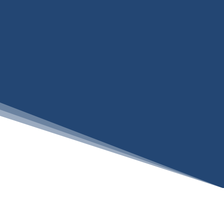
Vereinbaren Sie gleich einen Termin mit
unseren Beratungsspezialisten. Wir freuen
uns auf Sie!
KONTAKT AUFNEHMEN
Unsere Leistungen: